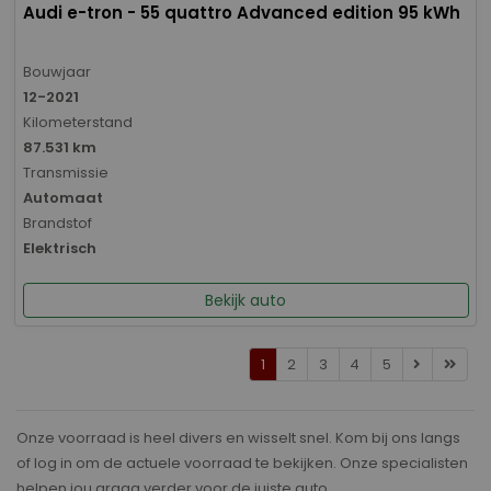
Audi e-tron - 55 quattro Advanced edition 95 kWh
Bouwjaar
12-2021
Kilometerstand
87.531 km
Transmissie
Automaat
Brandstof
Elektrisch
Bekijk auto
1
2
3
4
5
Onze voorraad is heel divers en wisselt snel. Kom bij ons langs
of log in om de actuele voorraad te bekijken. Onze specialisten
helpen jou graag verder voor de juiste auto.