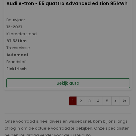
Audi e-tron - 55 quattro Advanced edition 95 kWh
Bouwjaar
12-2021
Kilometerstand
87.531 km
Transmissie
Automaat
Brandstof
Elektrisch
Bekijk auto
1
2
3
4
5
Onze voorraad is heel divers en wisselt snel. Kom bij ons langs
of log in om de actuele voorraad te bekijken. Onze specialisten
helpen jou graag verder voor de juiste auto.