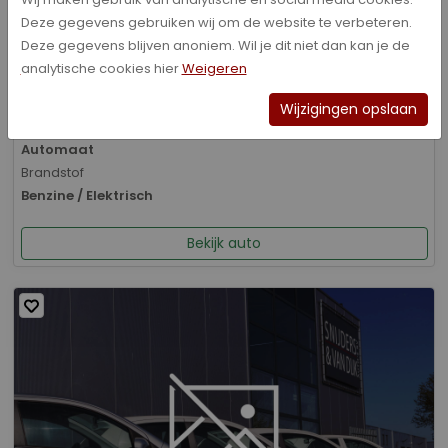
Deze gegevens gebruiken wij om de website te verbeteren.
Bouwjaar
Deze gegevens blijven anoniem. Wil je dit niet dan kan je de
01-2026
analytische cookies hier
Weigeren
Kilometerstand
8.070 km
Wijzigingen opslaan
Transmissie
Automaat
Brandstof
Benzine / Elektrisch
Bekijk auto