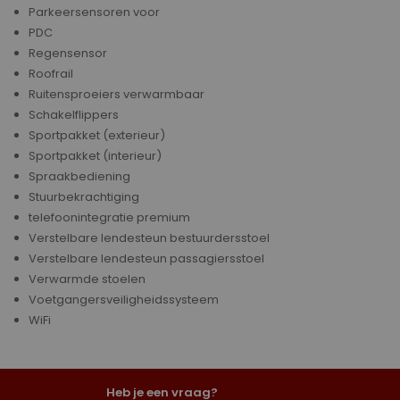
Parkeersensoren voor
PDC
Regensensor
Roofrail
Ruitensproeiers verwarmbaar
Schakelflippers
Sportpakket (exterieur)
Sportpakket (interieur)
Spraakbediening
Stuurbekrachtiging
telefoonintegratie premium
Verstelbare lendesteun bestuurdersstoel
Verstelbare lendesteun passagiersstoel
Verwarmde stoelen
Voetgangersveiligheidssysteem
WiFi
Heb je een vraag?