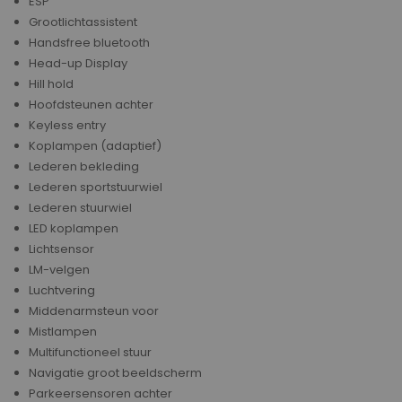
ESP
Grootlichtassistent
Handsfree bluetooth
Head-up Display
Hill hold
Hoofdsteunen achter
Keyless entry
Koplampen (adaptief)
Lederen bekleding
Lederen sportstuurwiel
Lederen stuurwiel
LED koplampen
Lichtsensor
LM-velgen
Luchtvering
Middenarmsteun voor
Mistlampen
Multifunctioneel stuur
Navigatie groot beeldscherm
Parkeersensoren achter