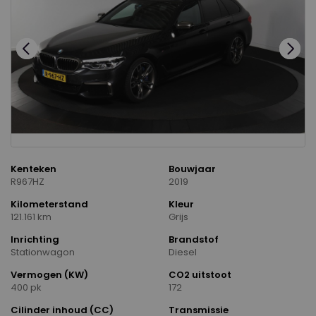
Kenteken
Bouwjaar
R967HZ
2019
Kilometerstand
Kleur
121.161 km
Grijs
Inrichting
Brandstof
Stationwagon
Diesel
Vermogen (KW)
CO2 uitstoot
400 pk
172
Cilinder inhoud (CC)
Transmissie