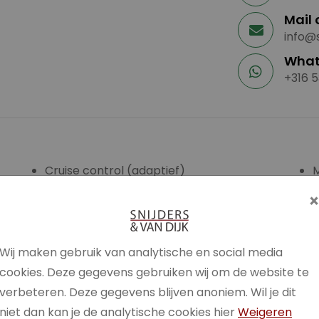
Mail 
info@s
What
+316 5
Cruise control (adaptief)
DAB+
M
n)
Dode hoek assistentie
N
ECC
El. bedienbare ramen achter
Wij maken gebruik van analytische en social media
El. bedienbare ramen voor
cookies. Deze gegevens gebruiken wij om de website te
El. inklapbare buitenspiegels
P
verbeteren. Deze gegevens blijven anoniem. Wil je dit
El. Ramen
R
niet dan kan je de analytische cookies hier
Weigeren