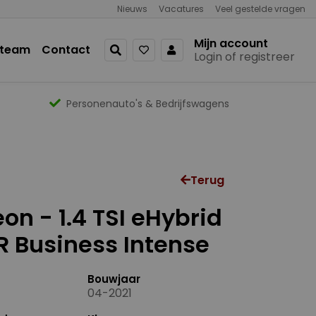
Nieuws
Vacatures
Veel gestelde vragen
Mijn account
 team
Contact
Login of registreer
Personenauto's & Bedrijfswagens
Terug
on - 1.4 TSI eHybrid
R Business Intense
Bouwjaar
04-2021