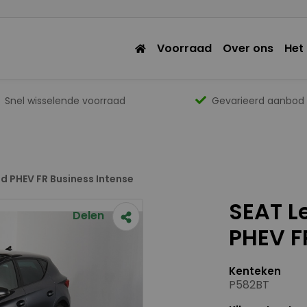
Voorraad
Over ons
Het
Snel wisselende voorraad
Gevarieerd aanbod
rid PHEV FR Business Intense
SEAT Le
Delen
PHEV F
Kenteken
P582BT