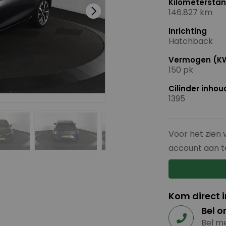
Kilometersta
146.827 km
Inrichting
Hatchback
Vermogen (K
150 pk
Cilinder inho
1395
Voor het zien 
account aan t
Kom direct 
Bel o
Bel me