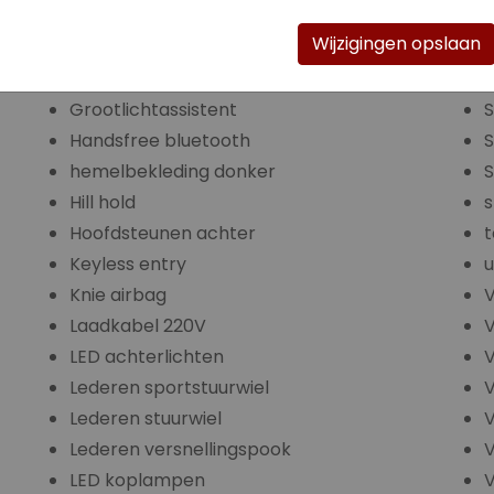
El. verstelbare buitenspiegels
Wijzigingen opslaan
El. verstelbare passagiersstoel
R
ESP
S
Grootlichtassistent
S
Handsfree bluetooth
hemelbekleding donker
S
Hill hold
s
Hoofdsteunen achter
t
Keyless entry
u
Knie airbag
Laadkabel 220V
V
LED achterlichten
V
Lederen sportstuurwiel
Lederen stuurwiel
V
Lederen versnellingspook
V
LED koplampen
V