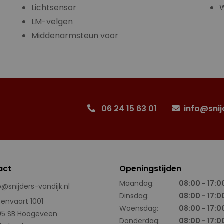
Lichtsensor
W
LM-velgen
Middenarmsteun voor
06 24 15 63 01
info@snij
act
Openingstijden
Maandag:
08:00 - 17:0
o@snijders-vandijk.nl
Dinsdag:
08:00 - 17:0
tenvaart 1001
Woensdag:
08:00 - 17:0
05 SB Hoogeveen
Donderdag:
08:00 - 17:0