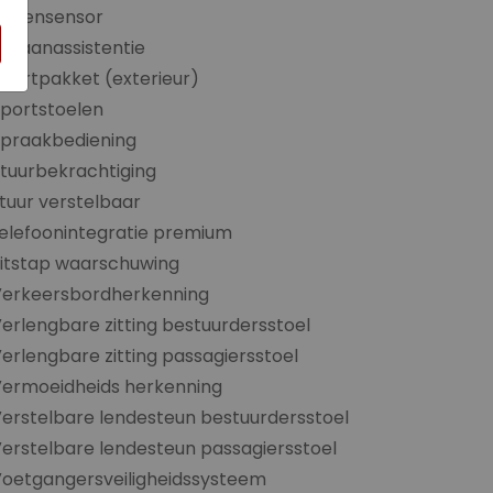
Regensensor
ijbaanassistentie
portpakket (exterieur)
portstoelen
Spraakbediening
tuurbekrachtiging
tuur verstelbaar
elefoonintegratie premium
itstap waarschuwing
Verkeersbordherkenning
erlengbare zitting bestuurdersstoel
erlengbare zitting passagiersstoel
Vermoeidheids herkenning
erstelbare lendesteun bestuurdersstoel
erstelbare lendesteun passagiersstoel
oetgangersveiligheidssysteem