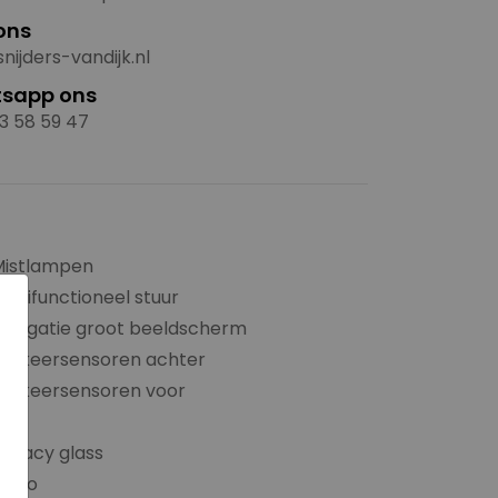
ons
nijders-vandijk.nl
sapp ons
3 58 59 47
Mistlampen
ultifunctioneel stuur
×
avigatie groot beeldscherm
Parkeersensoren achter
Parkeersensoren voor
PDC
rivacy glass
adio