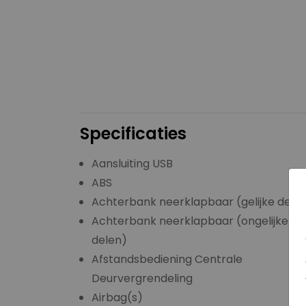
Specificaties
Aansluiting USB
ABS
Achterbank neerklapbaar (gelijke dele
Achterbank neerklapbaar (ongelijke
delen)
Afstandsbediening Centrale
Deurvergrendeling
Airbag(s)