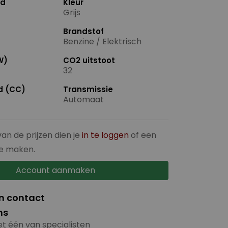
nd
Kleur
Grijs
Brandstof
Benzine / Elektrisch
W)
CO2 uitstoot
32
ud (CC)
Transmissie
Automaat
van de prijzen dien je
in te loggen
of een
e maken.
Account aanmaken
in contact
ns
t één van specialisten