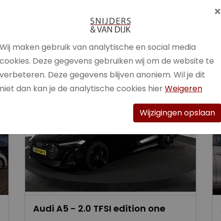
Brandstof
Benzine /
Elektrisch
Wij maken gebruik van analytische en social media
Bekijk auto
cookies. Deze gegevens gebruiken wij om de website te
verbeteren. Deze gegevens blijven anoniem. Wil je dit
niet dan kan je de analytische cookies hier
Weigeren
Wijzigingen opslaan
Audi A5 - 2.0 TFSI edition one