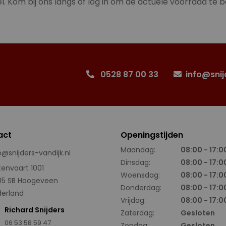
l. Kom bij ons langs of log in om de actuele voorraad te b
0528 87 00 33
info@snij
act
Openingstijden
Maandag:
08:00 - 17:0
o@snijders-vandijk.nl
Dinsdag:
08:00 - 17:0
tenvaart 1001
Woensdag:
08:00 - 17:0
05 SB Hoogeveen
Donderdag:
08:00 - 17:0
erland
Vrijdag:
08:00 - 17:0
Richard Snijders
Zaterdag:
Gesloten
06 53 58 59 47
Zondag:
Gesloten