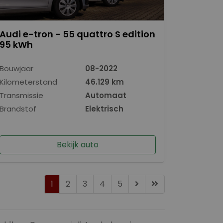
Audi e-tron - 55 quattro S edition
95 kWh
Bouwjaar
08-2022
Kilometerstand
46.129 km
Transmissie
Automaat
Brandstof
Elektrisch
Bekijk auto
1
2
3
4
5