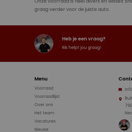
Onze voorraad is heel divers en wisselt sne
graag verder voor de juiste auto.
Heb je een vraag?
Rik helpt jou graag!
Menu
Cont
Voorraad
inf
Voorraadlijst
Bui
Over ons
79
Het team
Ned
Vacatures
Nieuws