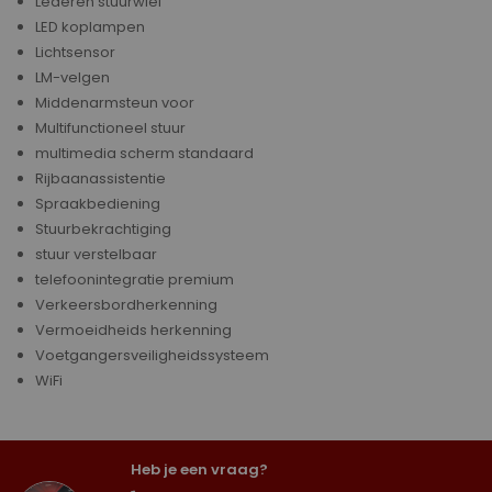
Lederen stuurwiel
LED koplampen
Lichtsensor
LM-velgen
Middenarmsteun voor
Multifunctioneel stuur
multimedia scherm standaard
Rijbaanassistentie
Spraakbediening
Stuurbekrachtiging
stuur verstelbaar
telefoonintegratie premium
Verkeersbordherkenning
Vermoeidheids herkenning
Voetgangersveiligheidssysteem
WiFi
Heb je een vraag?