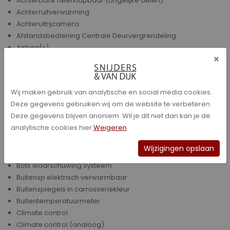
Achterbank neerklapbaar (ongelijke delen)
Achterruitverwarming
Achteruitrijcamera
Afstandsbediening Centrale Deurvergrendeling
Airbag(s)
×
Airbag(s) voor
Airbag(s) voor + zij
Airbag(s) voor + zij + overige
Wij maken gebruik van analytische en social media cookies.
Alarmsysteem
Deze gegevens gebruiken wij om de website te verbeteren.
Anti Slipregeling
Deze gegevens blijven anoniem. Wil je dit niet dan kan je de
Armsteun achter
analytische cookies hier
Weigeren
Audio
Bandenspanningscontrolesysteem
Wijzigingen opslaan
Bestuurdersstoel in hoogte verstelbaar
Bots waarschuwing systeem
Buitensp elektrisch verwarmbaar
Buitenspiegels in carrosseriekleur
Buitentemperatuurmeter
Climate control
Climate control (analoog)