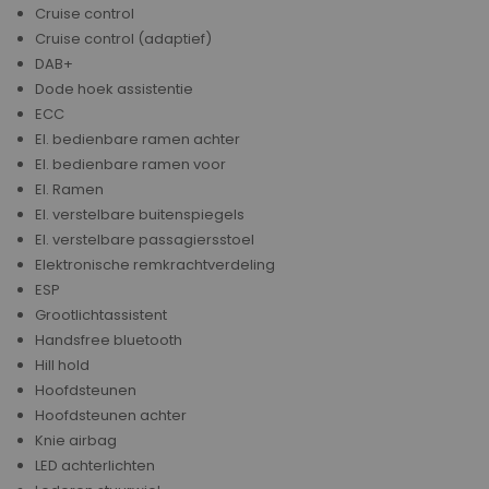
Cruise control
Cruise control (adaptief)
DAB+
Dode hoek assistentie
ECC
El. bedienbare ramen achter
El. bedienbare ramen voor
El. Ramen
El. verstelbare buitenspiegels
El. verstelbare passagiersstoel
Elektronische remkrachtverdeling
ESP
Grootlichtassistent
Handsfree bluetooth
Hill hold
Hoofdsteunen
Hoofdsteunen achter
Knie airbag
LED achterlichten