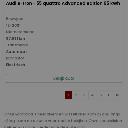
Audi e-tron - 55 quattro Advanced edition 95 kWh
Bouwjaar
12-2021
Kilometerstand
87.531 km
Transmissie
Automaat
Brandstof
Elektrisch
Bekijk auto
1
2
3
4
5
Onze voorraad is heel divers en wisselt snel. Kom bij ons langs
of log in om de actuele voorraad te bekijken. Onze specialisten
helpen jou graag verder voor de juiste auto.