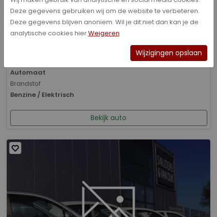
Deze gegevens gebruiken wij om de website te verbeteren.
Bouwjaar
Deze gegevens blijven anoniem. Wil je dit niet dan kan je de
01-2026
analytische cookies hier
Weigeren
Kilometerstand
8.070 km
Wijzigingen opslaan
Transmissie
Automaat
Brandstof
Benzine / Elektrisch
Bekijk auto