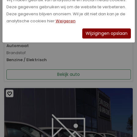
Deze gegevens gebruiken wij om de website te verbeteren.
Bouwjaar
Deze gegevens blijven anoniem. Wil je dit niet dan kan je de
01-2026
analytische cookies hier
Weigeren
Kilometerstand
8.070 km
Wijzigingen opslaan
Transmissie
Automaat
Brandstof
Benzine / Elektrisch
Bekijk auto