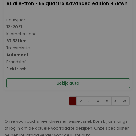
Audi e-tron - 55 quattro Advanced edition 95 kWh
Bouwjaar
12-2021
Kilometerstand
87.531 km
Transmissie
Automaat
Brandstof
Elektrisch
Bekijk auto
1
2
3
4
5
Onze voorraad is heel divers en wisselt snel. Kom bij ons langs
of log in om de actuele voorraad te bekijken. Onze specialisten
helpen jou graag verder voor de juiste auto.