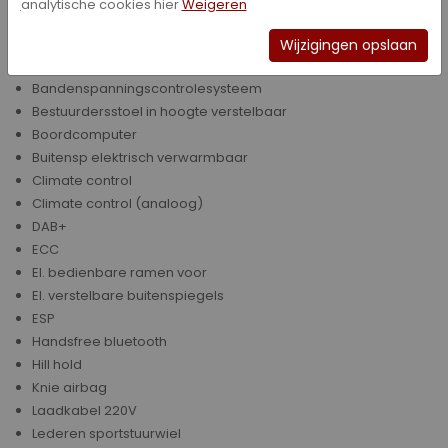
analytische cookies hier
Weigeren
Airbag(s) voor
Airbag(s) voor + zij
Wijzigingen opslaan
Alarmsysteem
Bandenspanningscontrolesysteem
Bestuurdersstoel in hoogte verstelbaar
Boordcomputer
Buitensp elektrisch verwarmbaar
Climate control
Climate control (analoog)
DAB+
ECC
El. bedienbare ramen voor
El. verstelbare buitenspiegels
ESP
Handsfree bluetooth
Hill hold
Knie airbag
Laadkabel 220V
Lederen sportstuurwiel