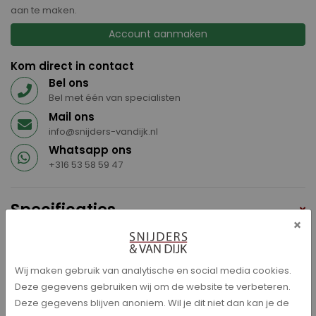
aan te maken.
Account aanmaken
Kom direct in contact
Bel ons
Bel met één van specialisten
Mail ons
info@snijders-vandijk.nl
Whatsapp ons
+316 53 58 59 47
Specificaties
×
Aansluiting USB
ABS
Achterbank neerklapbaar (gelijke delen)
Wij maken gebruik van analytische en social media cookies.
Achterbank neerklapbaar (ongelijke delen)
Deze gegevens gebruiken wij om de website te verbeteren.
Afstandsbediening Centrale Deurvergrendeling
Deze gegevens blijven anoniem. Wil je dit niet dan kan je de
Airbag(s)