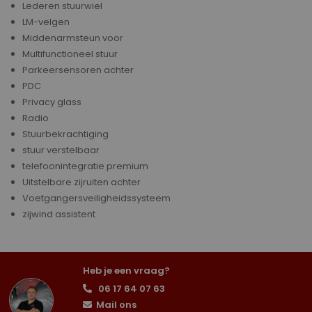
Lederen stuurwiel
LM-velgen
Middenarmsteun voor
Multifunctioneel stuur
Parkeersensoren achter
PDC
Privacy glass
Radio
Stuurbekrachtiging
stuur verstelbaar
telefoonintegratie premium
Uitstelbare zijruiten achter
Voetgangersveiligheidssysteem
zijwind assistent
Heb je een vraag?
06 17 64 07 63
Mail ons