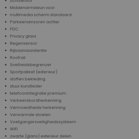
Lichtsensor
Middenarmsteun voor
multimedia scherm standaard
Parkeersensoren achter
PDC
Privacy glass
Regensensor
Rijbaanassistentie
Roofrail
Snelheidsbegrenzer
Sportpakket (exterieur)
stoffen bekleding
stuur kunstleder
telefoonintegratie premium
Verkeersbordherkenning
Vermoeidheids herkenning
Verwarmde stoelen
Voetgangersveiligheidssysteem
WiFi
zwarte (glans) exterieur delen