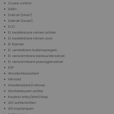
Cruise control
DAB+
Dakrail (zilver)
Dakrail (zwart)
ECC
El. bedienbare ramen achter
El. bedienbare ramen voor
El. Ramen
El. verstelbare buitenspiegels
El. verwarmbare bestuurdersstoel
El. verwarmbare passagiersstoel
ESP
Grootlichtassistent
Hill hold
Hoedenplank/rolhoes
Hoofdsteunen achter
Keyless entry/start/stop
LED achterlichten
LED koplampen