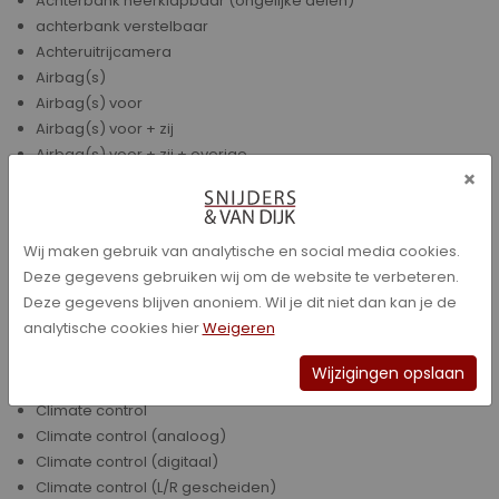
Achterbank neerklapbaar (ongelijke delen)
achterbank verstelbaar
Achteruitrijcamera
Airbag(s)
Airbag(s) voor
Airbag(s) voor + zij
Airbag(s) voor + zij + overige
×
Alarmsysteem
Audio
Bagage afdekking
Wij maken gebruik van analytische en social media cookies.
Bandenspanningscontrolesysteem
Deze gegevens gebruiken wij om de website te verbeteren.
Bestuurdersstoel in hoogte verstelbaar
Deze gegevens blijven anoniem. Wil je dit niet dan kan je de
Bots herkenning systeem
analytische cookies hier
Weigeren
Bots waarschuwing systeem
Buitensp elektrisch verwarmbaar
Wijzigingen opslaan
buitenspiegels in andere kleur
Climate control
Climate control (analoog)
Climate control (digitaal)
Climate control (L/R gescheiden)