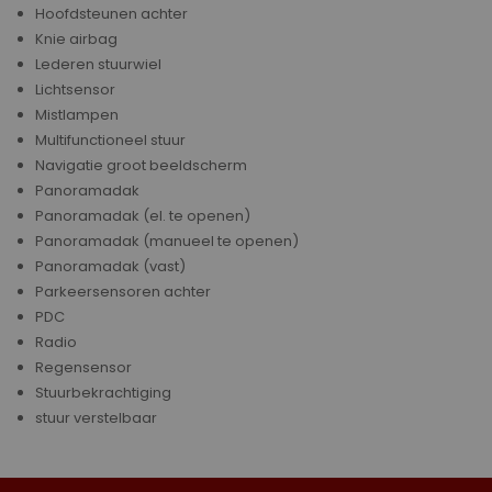
Hoofdsteunen achter
Knie airbag
Lederen stuurwiel
Lichtsensor
Mistlampen
Multifunctioneel stuur
Navigatie groot beeldscherm
Panoramadak
Panoramadak (el. te openen)
Panoramadak (manueel te openen)
Panoramadak (vast)
Parkeersensoren achter
PDC
Radio
Regensensor
Stuurbekrachtiging
stuur verstelbaar