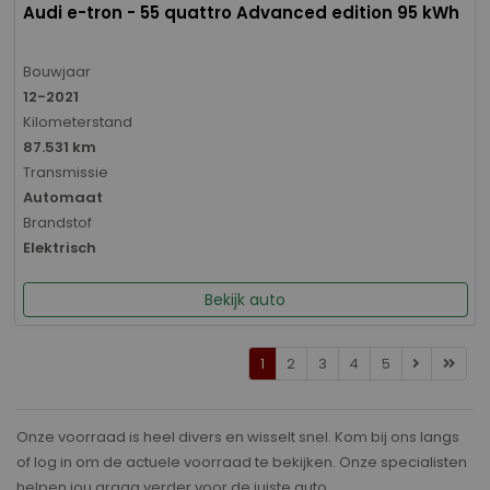
Audi e-tron - 55 quattro Advanced edition 95 kWh
Bouwjaar
12-2021
Kilometerstand
87.531 km
Transmissie
Automaat
Brandstof
Elektrisch
Bekijk auto
1
2
3
4
5
Onze voorraad is heel divers en wisselt snel. Kom bij ons langs
of log in om de actuele voorraad te bekijken. Onze specialisten
helpen jou graag verder voor de juiste auto.