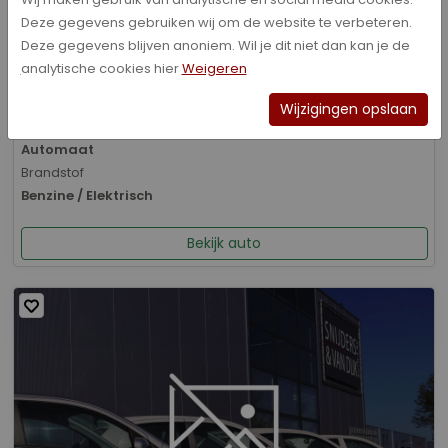
Deze gegevens gebruiken wij om de website te verbeteren.
Bouwjaar
Deze gegevens blijven anoniem. Wil je dit niet dan kan je de
01-2026
analytische cookies hier
Weigeren
Kilometerstand
8.070 km
Wijzigingen opslaan
Transmissie
Automaat
Brandstof
Benzine / Elektrisch
Bekijk auto