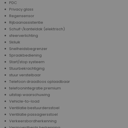
PDC
Privacy glass
Regensensor
Rijbaanassistentie
Schuif-/kanteldak (elektrisch)
sfeerverlichting
Skiluik
Snelheidsbegrenzer
Spraakbediening
Start/stop systeem
Stuurbekrachtiging
stuur verstelbaar
Telefoon draadloos oplaadbaar
telefoonintegratie premium
uitstap waarschuwing
Vehicle-to-load
Ventilatie bestuurdersstoel
Ventilatie passagiersstoel
Verkeersbordherkenning
Vermoeidheids herkenning