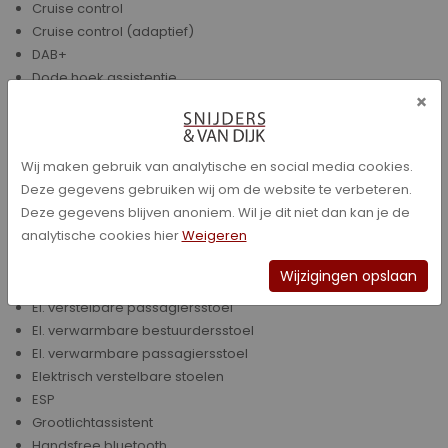
Cruise control
Cruise control (adaptief)
DAB+
Dode hoek assistentie
×
ECC
El. bedienbare ramen achter
El. bedienbare ramen voor
Wij maken gebruik van analytische en social media cookies.
El. inklapbare buitenspiegels
Deze gegevens gebruiken wij om de website te verbeteren.
El. Open dak
Deze gegevens blijven anoniem. Wil je dit niet dan kan je de
El. Ramen
analytische cookies hier
Weigeren
El. te openen kofferbak
El. verstelb. best. stoel (geheugen)
Wijzigingen opslaan
El. verstelbare buitenspiegels
El. verstelbare passagiersstoel
El. verwarmbare bestuurdersstoel
El. verwarmbare passagiersstoel
Elektrisch verstelbare stoelen
ESP
Grootlichtassistent
Handsfree bluetooth