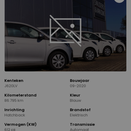
Kenteken
Bouwjaar
J620LV
09-2020
Kilometerstand
Kleur
86.795 km
Blauw
Inrichting
Brandstof
Hatchback
Elektrisch
Vermogen (KW)
Transmissie
612 pk
Automaat