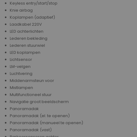
Keyless entry/start/stop
Knie airbag
Koplampen (adaptief)
Laadkabel 220V
LED achterlichten
Lederen bekleding
Lederen stuurwiel
LED koplampen
Lichtsensor
LM-velgen
Luchtvering
Middenarmsteun voor
Mistlampen
Multifunctioneel stuur
Navigatie groot beeldscherm
Panoramadak
Panoramadak (el. te openen)
Panoramadak (manueel te openen)
Panoramadak (vast)
Parkeersensoren achter