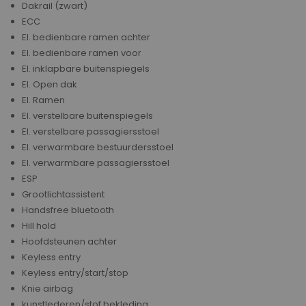
Dakrail (zwart)
ECC
El. bedienbare ramen achter
El. bedienbare ramen voor
El. inklapbare buitenspiegels
El. Open dak
El. Ramen
El. verstelbare buitenspiegels
El. verstelbare passagiersstoel
El. verwarmbare bestuurdersstoel
El. verwarmbare passagiersstoel
ESP
Grootlichtassistent
Handsfree bluetooth
Hill hold
Hoofdsteunen achter
Keyless entry
Keyless entry/start/stop
Knie airbag
kunstlederen/stof bekleding