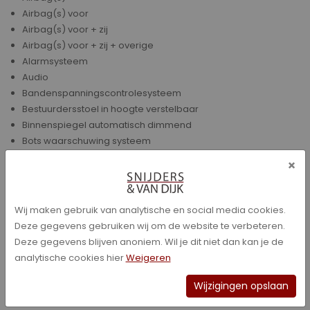
Airbag(s) voor
Airbag(s) voor + zij
Airbag(s) voor + zij + overige
Alarmsysteem
Audio
Bandenspanningscontrolesysteem
Bestuurdersstoel in hoogte verstelbaar
Binnenspiegel automatisch dimmend
Bots waarschuwing systeem
Buitensp elektrisch verwarmbaar
×
Chroom delen exterieur
Climate control
Climate control (analoog)
Wij maken gebruik van analytische en social media cookies.
Climate control (digitaal)
Deze gegevens gebruiken wij om de website te verbeteren.
Climate control (L/R gescheiden)
Deze gegevens blijven anoniem. Wil je dit niet dan kan je de
Cruise control
analytische cookies hier
Weigeren
Cruise control (adaptief)
DAB+
Wijzigingen opslaan
Dakrail (zilver)