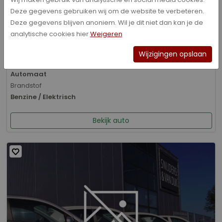
Deze gegevens gebruiken wij om de website te verbeteren.
Bouwjaar
Deze gegevens blijven anoniem. Wil je dit niet dan kan je de
01-2026
analytische cookies hier
Weigeren
Kilometerstand
8.070 km
Wijzigingen opslaan
Transmissie
Automaat
Brandstof
Benzine / Elektrisch
Bekijk auto