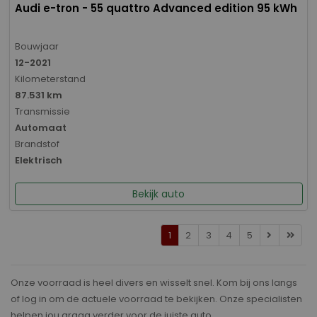
Audi e-tron - 55 quattro Advanced edition 95 kWh
Bouwjaar
12-2021
Kilometerstand
87.531 km
Transmissie
Automaat
Brandstof
Elektrisch
Bekijk auto
1
2
3
4
5
Onze voorraad is heel divers en wisselt snel. Kom bij ons langs
of log in om de actuele voorraad te bekijken. Onze specialisten
helpen jou graag verder voor de juiste auto.