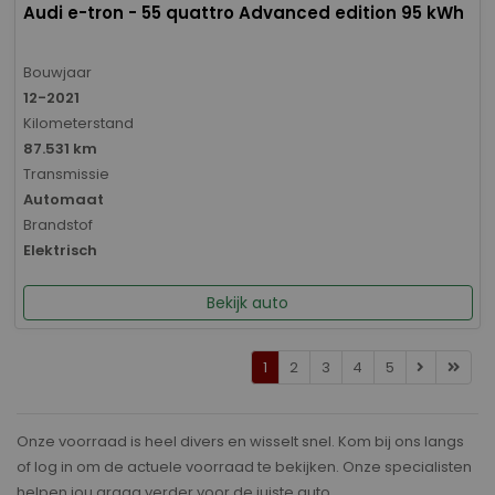
Audi e-tron - 55 quattro Advanced edition 95 kWh
Bouwjaar
12-2021
Kilometerstand
87.531 km
Transmissie
Automaat
Brandstof
Elektrisch
Bekijk auto
1
2
3
4
5
Onze voorraad is heel divers en wisselt snel. Kom bij ons langs
of log in om de actuele voorraad te bekijken. Onze specialisten
helpen jou graag verder voor de juiste auto.