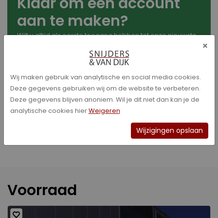
Klaar om een account
aan te maken?
Wilt u altijd als eerste toegang hebben tot onze nieuwste
×
voertuigen? Maak dan een gratis account aan. Heeft u
nog vragen, dan kunt u uiteraard contact met ons
opnemen.
Wij maken gebruik van analytische en social media cookies.
Ons deskundige team staat voor u klaar om u te
Deze gegevens gebruiken wij om de website te verbeteren.
adviseren en te ondersteunen bij het maken van de juiste
Deze gegevens blijven anoniem. Wil je dit niet dan kan je de
keuzes.
analytische cookies hier
Weigeren
Account aanmaken
Ik heb een vraag
Wijzigingen opslaan
Voorraad