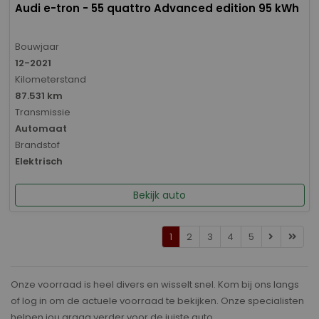
Audi e-tron - 55 quattro Advanced edition 95 kWh
Bouwjaar
12-2021
Kilometerstand
87.531 km
Transmissie
Automaat
Brandstof
Elektrisch
Bekijk auto
1
2
3
4
5
Onze voorraad is heel divers en wisselt snel. Kom bij ons langs
of log in om de actuele voorraad te bekijken. Onze specialisten
helpen jou graag verder voor de juiste auto.