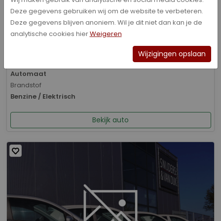
Deze gegevens gebruiken wij om de website te verbeteren.
Bouwjaar
Deze gegevens blijven anoniem. Wil je dit niet dan kan je de
01-2026
analytische cookies hier
Weigeren
Kilometerstand
8.070 km
Wijzigingen opslaan
Transmissie
Automaat
Brandstof
Benzine / Elektrisch
Bekijk auto