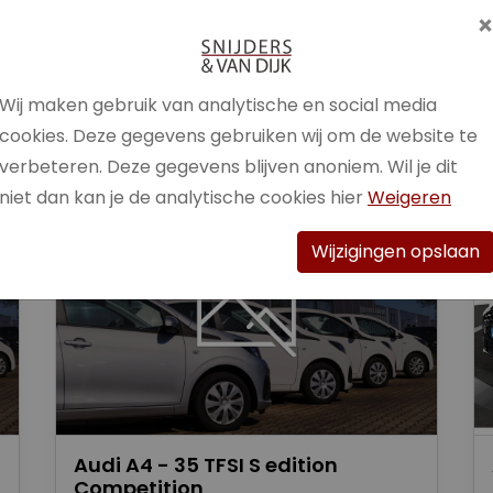
Brandstof
Benzine /
Elektrisch
Wij maken gebruik van analytische en social media
Bekijk auto
cookies. Deze gegevens gebruiken wij om de website te
verbeteren. Deze gegevens blijven anoniem. Wil je dit
niet dan kan je de analytische cookies hier
Weigeren
Wijzigingen opslaan
Audi A4 - 35 TFSI S edition
Competition