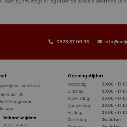
l. Kom bij ons langs of log in om de actuele voorraad te b
0528 87 00 33
info@snij
act
Openingstijden
Maandag:
08:00 - 17:0
o@snijders-vandijk.nl
Dinsdag:
08:00 - 17:0
tenvaart 1001
Woensdag:
08:00 - 17:0
05 SB Hoogeveen
Donderdag:
08:00 - 17:0
erland
Vrijdag:
08:00 - 17:0
Richard Snijders
Zaterdag:
Gesloten
06 53 58 59 47
Zondag:
Gesloten