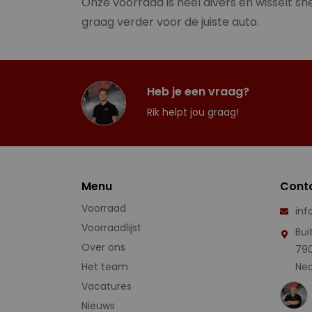
Onze voorraad is heel divers en wisselt sne
graag verder voor de juiste auto.
Heb je een vraag?
Rik helpt jou graag!
Menu
Cont
Voorraad
inf
Voorraadlijst
Bui
Over ons
79
Het team
Ned
Vacatures
Nieuws