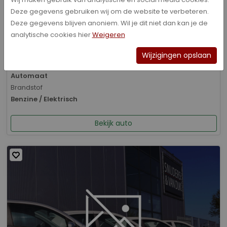
Deze gegevens gebruiken wij om de website te verbeteren.
Bouwjaar
Deze gegevens blijven anoniem. Wil je dit niet dan kan je de
01-2026
analytische cookies hier
Weigeren
Kilometerstand
8.070 km
Wijzigingen opslaan
Transmissie
Automaat
Brandstof
Benzine / Elektrisch
Bekijk auto