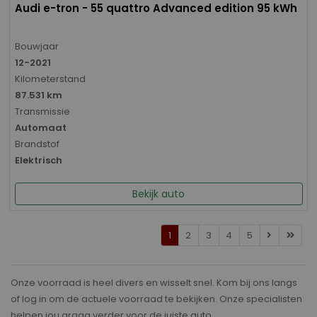
Audi e-tron - 55 quattro Advanced edition 95 kWh
Bouwjaar
12-2021
Kilometerstand
87.531 km
Transmissie
Automaat
Brandstof
Elektrisch
Bekijk auto
1
2
3
4
5
Onze voorraad is heel divers en wisselt snel. Kom bij ons langs
of log in om de actuele voorraad te bekijken. Onze specialisten
helpen jou graag verder voor de juiste auto.