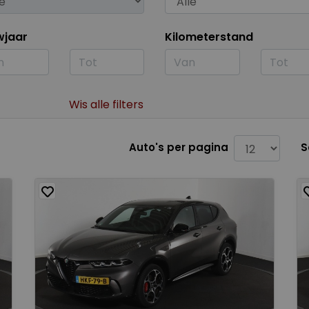
wjaar
Kilometerstand
Wis alle filters
Auto's per pagina
S