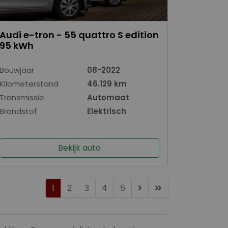
Audi e-tron - 55 quattro S edition
95 kWh
Bouwjaar
08-2022
Kilometerstand
46.129 km
Transmissie
Automaat
Brandstof
Elektrisch
Bekijk auto
1
2
3
4
5