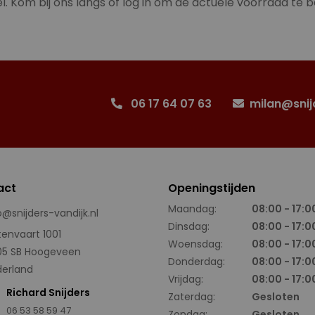
l. Kom bij ons langs of log in om de actuele voorraad te b
06 17 64 07 63
milan@snij
act
Openingstijden
Maandag:
08:00 - 17:0
o@snijders-vandijk.nl
Dinsdag:
08:00 - 17:0
tenvaart 1001
Woensdag:
08:00 - 17:0
05 SB Hoogeveen
Donderdag:
08:00 - 17:0
erland
Vrijdag:
08:00 - 17:0
Richard Snijders
Zaterdag:
Gesloten
06 53 58 59 47
Zondag:
Gesloten