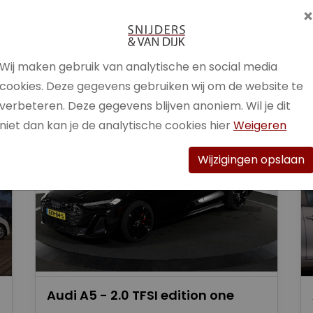
Brandstof
Benzine /
Elektrisch
Wij maken gebruik van analytische en social media
Bekijk auto
cookies. Deze gegevens gebruiken wij om de website te
verbeteren. Deze gegevens blijven anoniem. Wil je dit
niet dan kan je de analytische cookies hier
Weigeren
Wijzigingen opslaan
Audi A5 - 2.0 TFSI edition one