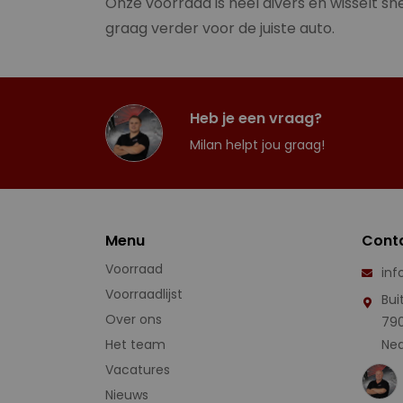
Onze voorraad is heel divers en wisselt sne
graag verder voor de juiste auto.
Heb je een vraag?
Milan helpt jou graag!
Menu
Cont
Voorraad
inf
Voorraadlijst
Bui
Over ons
79
Het team
Ned
Vacatures
Nieuws