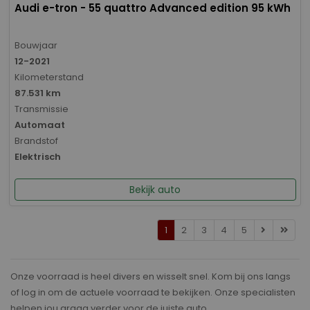
Audi e-tron - 55 quattro Advanced edition 95 kWh
Bouwjaar
12-2021
Kilometerstand
87.531 km
Transmissie
Automaat
Brandstof
Elektrisch
Bekijk auto
1
2
3
4
5
Onze voorraad is heel divers en wisselt snel. Kom bij ons langs
of log in om de actuele voorraad te bekijken. Onze specialisten
helpen jou graag verder voor de juiste auto.