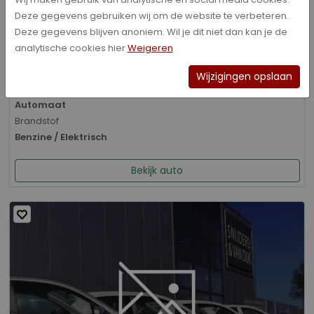
Deze gegevens gebruiken wij om de website te verbeteren.
Bouwjaar
Deze gegevens blijven anoniem. Wil je dit niet dan kan je de
01-2026
analytische cookies hier
Weigeren
Kilometerstand
8.070 km
Wijzigingen opslaan
Transmissie
Automaat
Brandstof
Benzine / Elektrisch
Bekijk auto