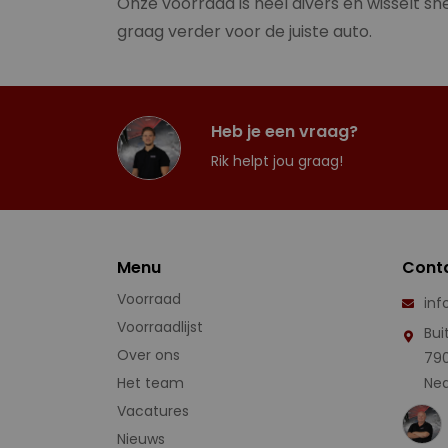
Onze voorraad is heel divers en wisselt sne
graag verder voor de juiste auto.
Heb je een vraag?
Rik helpt jou graag!
Menu
Cont
Voorraad
inf
Voorraadlijst
Bui
Over ons
79
Het team
Ned
Vacatures
Nieuws