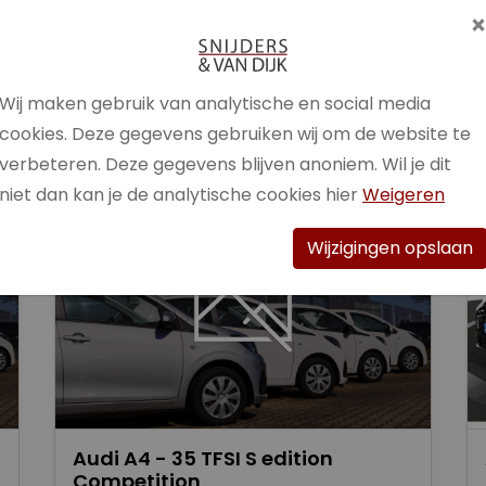
Brandstof
Benzine /
Elektrisch
Wij maken gebruik van analytische en social media
Bekijk auto
cookies. Deze gegevens gebruiken wij om de website te
verbeteren. Deze gegevens blijven anoniem. Wil je dit
niet dan kan je de analytische cookies hier
Weigeren
Wijzigingen opslaan
Audi A4 - 35 TFSI S edition
Competition