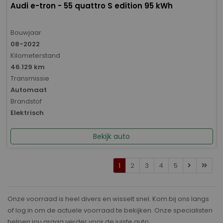
Audi e-tron - 55 quattro S edition 95 kWh
Bouwjaar
08-2022
Kilometerstand
46.129 km
Transmissie
Automaat
Brandstof
Elektrisch
Bekijk auto
1
2
3
4
5
Onze voorraad is heel divers en wisselt snel. Kom bij ons langs
of log in om de actuele voorraad te bekijken. Onze specialisten
helpen jou graag verder voor de juiste auto.