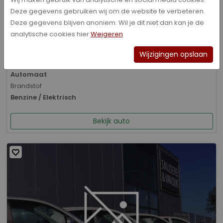
Deze gegevens gebruiken wij om de website te verbeteren.
Bouwjaar
Deze gegevens blijven anoniem. Wil je dit niet dan kan je de
01-2026
analytische cookies hier
Weigeren
Kilometerstand
8.070 km
Wijzigingen opslaan
Transmissie
Automaat
Brandstof
Benzine / Elektrisch
Bekijk auto