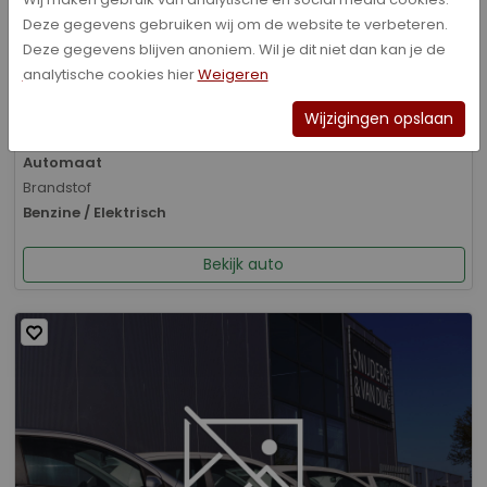
Deze gegevens gebruiken wij om de website te verbeteren.
Bouwjaar
Deze gegevens blijven anoniem. Wil je dit niet dan kan je de
01-2026
analytische cookies hier
Weigeren
Kilometerstand
8.070 km
Wijzigingen opslaan
Transmissie
Automaat
Brandstof
Benzine / Elektrisch
Bekijk auto