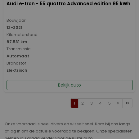
Audi e-tron - 55 quattro Advanced edition 95 kWh
Bouwjaar
12-2021
Kilometerstand
87.531 km
Transmissie
Automaat
Brandstof
Elektrisch
Bekijk auto
1
2
3
4
5
Onze voorraad is heel divers en wisselt snel. Kom bij ons langs
of log in om de actuele voorraad te bekijken. Onze specialisten
helpen jou graag verder voor de juiste auto.