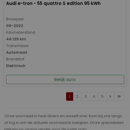
Audi e-tron - 55 quattro S edition 95 kWh
Bouwjaar
08-2022
Kilometerstand
46.129 km
Transmissie
Automaat
Brandstof
Elektrisch
Bekijk auto
1
2
3
4
5
Onze voorraad is heel divers en wisselt snel. Kom bij ons langs
of log in om de actuele voorraad te bekijken. Onze specialisten
helpen jou graag verder voor de juiste auto.