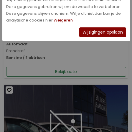
Deze gegevens gebruiken wij om de website te verbeteren.
Bouwjaar
Deze gegevens blijven anoniem. Wil je dit niet dan kan je de
01-2026
analytische cookies hier
Weigeren
Kilometerstand
8.070 km
Wijzigingen opslaan
Transmissie
Automaat
Brandstof
Benzine / Elektrisch
Bekijk auto