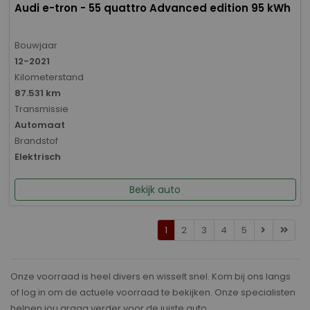
Audi e-tron - 55 quattro Advanced edition 95 kWh
Bouwjaar
12-2021
Kilometerstand
87.531 km
Transmissie
Automaat
Brandstof
Elektrisch
Bekijk auto
1
2
3
4
5
Onze voorraad is heel divers en wisselt snel. Kom bij ons langs
of log in om de actuele voorraad te bekijken. Onze specialisten
helpen jou graag verder voor de juiste auto.