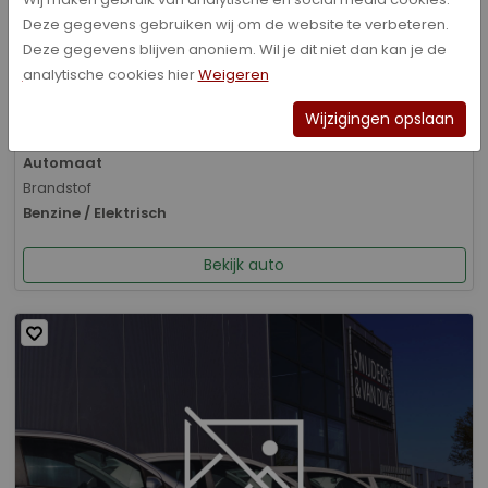
Deze gegevens gebruiken wij om de website te verbeteren.
Bouwjaar
Deze gegevens blijven anoniem. Wil je dit niet dan kan je de
01-2026
analytische cookies hier
Weigeren
Kilometerstand
8.070 km
Wijzigingen opslaan
Transmissie
Automaat
Brandstof
Benzine / Elektrisch
Bekijk auto