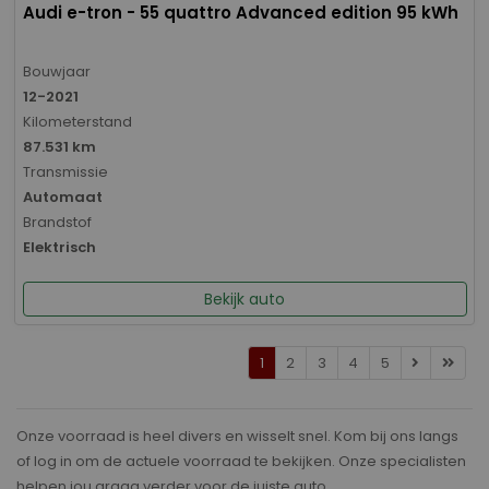
Audi e-tron - 55 quattro Advanced edition 95 kWh
Bouwjaar
12-2021
Kilometerstand
87.531 km
Transmissie
Automaat
Brandstof
Elektrisch
Bekijk auto
1
2
3
4
5
Onze voorraad is heel divers en wisselt snel. Kom bij ons langs
of log in om de actuele voorraad te bekijken. Onze specialisten
helpen jou graag verder voor de juiste auto.