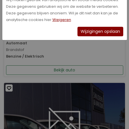
Deze gegevens gebruiken wij om de website te verbeteren.
Bouwjaar
Deze gegevens blijven anoniem. Wil je dit niet dan kan je de
01-2026
analytische cookies hier
Weigeren
Kilometerstand
8.070 km
Wijzigingen opslaan
Transmissie
Automaat
Brandstof
Benzine / Elektrisch
Bekijk auto