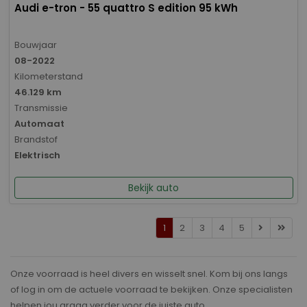
Audi e-tron - 55 quattro S edition 95 kWh
Bouwjaar
08-2022
Kilometerstand
46.129 km
Transmissie
Automaat
Brandstof
Elektrisch
Bekijk auto
1
2
3
4
5
Onze voorraad is heel divers en wisselt snel. Kom bij ons langs
of log in om de actuele voorraad te bekijken. Onze specialisten
helpen jou graag verder voor de juiste auto.