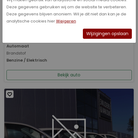
Deze gegevens gebruiken wij om de website te verbeteren.
Bouwjaar
Deze gegevens blijven anoniem. Wil je dit niet dan kan je de
01-2026
analytische cookies hier
Weigeren
Kilometerstand
8.070 km
Wijzigingen opslaan
Transmissie
Automaat
Brandstof
Benzine / Elektrisch
Bekijk auto