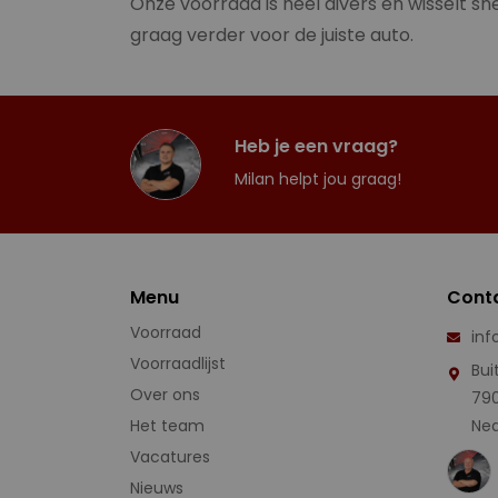
Onze voorraad is heel divers en wisselt sne
graag verder voor de juiste auto.
Heb je een vraag?
Milan helpt jou graag!
Menu
Cont
Voorraad
inf
Voorraadlijst
Bui
Over ons
79
Het team
Ned
Vacatures
Nieuws