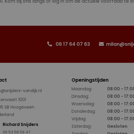
l. Kom bij ons langs of log in om de actuele voorraad te b
06 17 64 07 63
milan@snij
act
Openingstijden
Maandag:
08:00 - 17:0
o@snijders-vandijk.nl
Dinsdag:
08:00 - 17:0
tenvaart 1001
Woensdag:
08:00 - 17:0
05 SB Hoogeveen
Donderdag:
08:00 - 17:0
erland
Vrijdag:
08:00 - 17:0
Richard Snijders
Zaterdag:
Gesloten
06 53 58 59 47
Zondag:
Gesloten