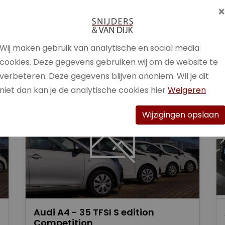
Brandstof
Benzine /
Elektrisch
Wij maken gebruik van analytische en social media
Bekijk auto
cookies. Deze gegevens gebruiken wij om de website te
verbeteren. Deze gegevens blijven anoniem. Wil je dit
niet dan kan je de analytische cookies hier
Weigeren
Wijzigingen opslaan
Audi A4 - 35 TFSI S edition
Competition