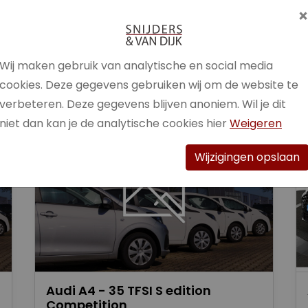
Brandstof
Benzine /
Elektrisch
Wij maken gebruik van analytische en social media
Bekijk auto
cookies. Deze gegevens gebruiken wij om de website te
verbeteren. Deze gegevens blijven anoniem. Wil je dit
niet dan kan je de analytische cookies hier
Weigeren
Wijzigingen opslaan
Audi A4 - 35 TFSI S edition
Competition