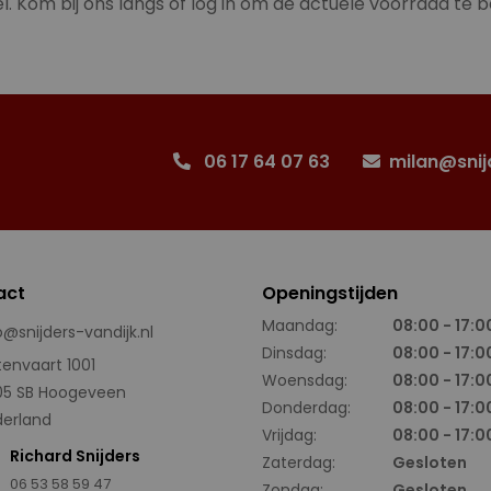
l. Kom bij ons langs of log in om de actuele voorraad te b
06 17 64 07 63
milan@snij
act
Openingstijden
Maandag:
08:00 - 17:0
o@snijders-vandijk.nl
Dinsdag:
08:00 - 17:0
tenvaart 1001
Woensdag:
08:00 - 17:0
05 SB Hoogeveen
Donderdag:
08:00 - 17:0
erland
Vrijdag:
08:00 - 17:0
Richard Snijders
Zaterdag:
Gesloten
06 53 58 59 47
Zondag:
Gesloten