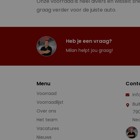
Onze voorraad is heel divers en wisselt sne
graag verder voor de juiste auto.
Heb je een vraag?
Milan helpt jou graag!
Menu
Cont
Voorraad
inf
Voorraadlijst
Bui
Over ons
79
Het team
Ned
Vacatures
Nieuws