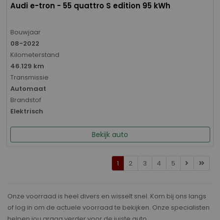
Audi e-tron - 55 quattro S edition 95 kWh
Bouwjaar
08-2022
Kilometerstand
46.129 km
Transmissie
Automaat
Brandstof
Elektrisch
Bekijk auto
1
2
3
4
5
Onze voorraad is heel divers en wisselt snel. Kom bij ons langs
of log in om de actuele voorraad te bekijken. Onze specialisten
helpen jou graag verder voor de juiste auto.