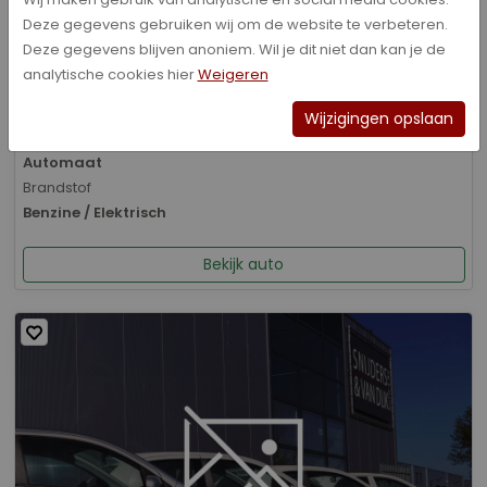
Deze gegevens gebruiken wij om de website te verbeteren.
Bouwjaar
Deze gegevens blijven anoniem. Wil je dit niet dan kan je de
01-2026
analytische cookies hier
Weigeren
Kilometerstand
8.070 km
Wijzigingen opslaan
Transmissie
Automaat
Brandstof
Benzine / Elektrisch
Bekijk auto