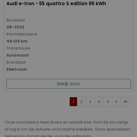
Audi e-tron - 55 quattro S edition 95 kWh
Bouwjaar
08-2022
Kilometerstand
46.129 km
Transmissie
Automaat
Brandstof
Elektrisch
Bekijk auto
1
2
3
4
5
Onze voorraad is heel divers en wisselt snel. Kom bij ons langs
of log in om de actuele voorraad te bekijken. Onze specialisten
helpen jou graag verder voor de juiste auto.