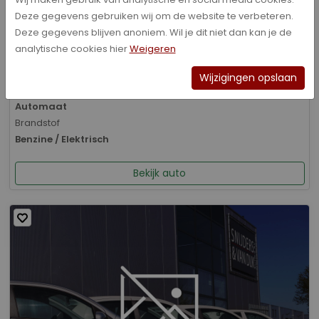
Deze gegevens gebruiken wij om de website te verbeteren.
Bouwjaar
Deze gegevens blijven anoniem. Wil je dit niet dan kan je de
01-2026
analytische cookies hier
Weigeren
Kilometerstand
8.070 km
Wijzigingen opslaan
Transmissie
Automaat
Brandstof
Benzine / Elektrisch
Bekijk auto