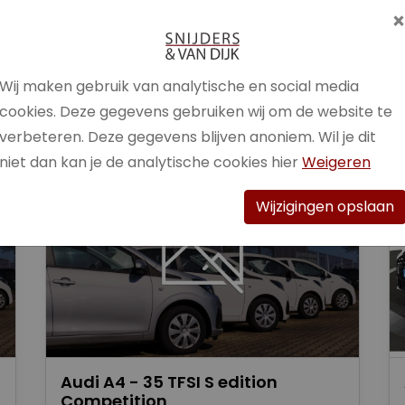
Brandstof
Benzine /
Elektrisch
Wij maken gebruik van analytische en social media
Bekijk auto
cookies. Deze gegevens gebruiken wij om de website te
verbeteren. Deze gegevens blijven anoniem. Wil je dit
niet dan kan je de analytische cookies hier
Weigeren
Wijzigingen opslaan
Audi A4 - 35 TFSI S edition
Competition