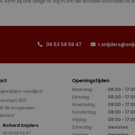
l. Kom bij ons langs of log in om de actuele voorraad te b
06 53 58 59 47
r.snijders@snij
act
Openingstijden
Maandag:
08:00 - 17:0
o@snijders-vandijk.nl
Dinsdag:
08:00 - 17:0
tenvaart 1001
Woensdag:
08:00 - 17:0
05 SB Hoogeveen
Donderdag:
08:00 - 17:0
erland
Vrijdag:
08:00 - 17:0
Richard Snijders
Zaterdag:
Gesloten
06 53 58 59 47
Zondag:
Gesloten