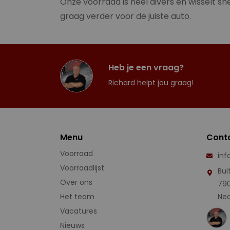
Onze voorraad is heel divers en wisselt sne
graag verder voor de juiste auto.
Heb je een vraag?
Richard helpt jou graag!
Menu
Cont
Voorraad
inf
Voorraadlijst
Bui
Over ons
79
Het team
Ned
Vacatures
Nieuws