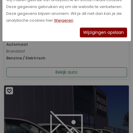
Deze gegevens gebruiken wij om de website te verbeteren.
Bouwjaar
Deze gegevens blijven anoniem. Wil je dit niet dan kan je de
01-2026
analytische cookies hier
Weigeren
Kilometerstand
8.070 km
Wijzigingen opslaan
Transmissie
Automaat
Brandstof
Benzine / Elektrisch
Bekijk auto