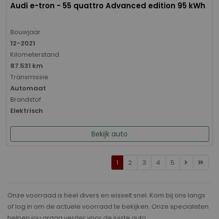
Audi e-tron - 55 quattro Advanced edition 95 kWh
Bouwjaar
12-2021
Kilometerstand
87.531 km
Transmissie
Automaat
Brandstof
Elektrisch
Bekijk auto
1
2
3
4
5
Onze voorraad is heel divers en wisselt snel. Kom bij ons langs
of log in om de actuele voorraad te bekijken. Onze specialisten
helpen jou graag verder voor de juiste auto.