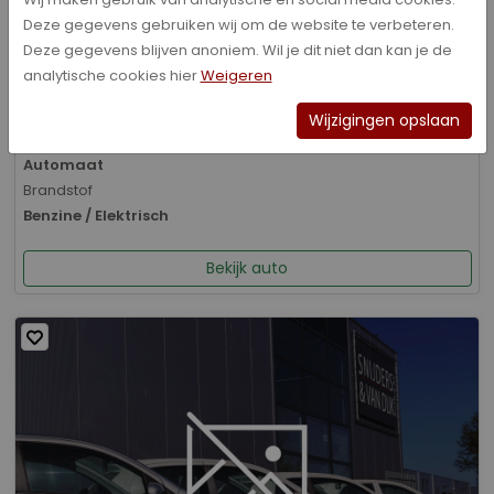
Deze gegevens gebruiken wij om de website te verbeteren.
Bouwjaar
Deze gegevens blijven anoniem. Wil je dit niet dan kan je de
01-2026
analytische cookies hier
Weigeren
Kilometerstand
8.070 km
Wijzigingen opslaan
Transmissie
Automaat
Brandstof
Benzine / Elektrisch
Bekijk auto