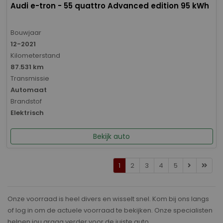
Audi e-tron - 55 quattro Advanced edition 95 kWh
Bouwjaar
12-2021
Kilometerstand
87.531 km
Transmissie
Automaat
Brandstof
Elektrisch
Bekijk auto
1
2
3
4
5
Onze voorraad is heel divers en wisselt snel. Kom bij ons langs
of log in om de actuele voorraad te bekijken. Onze specialisten
helpen jou graag verder voor de juiste auto.