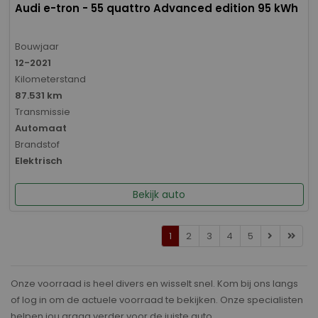
Audi e-tron - 55 quattro Advanced edition 95 kWh
Bouwjaar
12-2021
Kilometerstand
87.531 km
Transmissie
Automaat
Brandstof
Elektrisch
Bekijk auto
1
2
3
4
5
Onze voorraad is heel divers en wisselt snel. Kom bij ons langs
of log in om de actuele voorraad te bekijken. Onze specialisten
helpen jou graag verder voor de juiste auto.