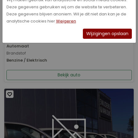
Deze gegevens gebruiken wij om de website te verbeteren.
Bouwjaar
Deze gegevens blijven anoniem. Wil je dit niet dan kan je de
01-2026
analytische cookies hier
Weigeren
Kilometerstand
8.070 km
Wijzigingen opslaan
Transmissie
Automaat
Brandstof
Benzine / Elektrisch
Bekijk auto