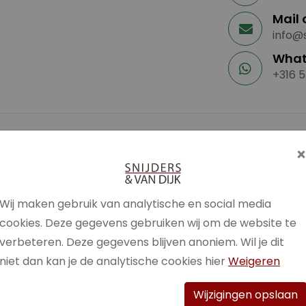
Mail 
info@s
What
+316 5
Climate control (L/R gescheiden)
Cruise control
n)
DAB+
P
Wij maken gebruik van analytische en social media
Dode hoek assistentie
R
cookies. Deze gegevens gebruiken wij om de website te
ECC
verbeteren. Deze gegevens blijven anoniem. Wil je dit
El. bedienbare ramen achter
R
niet dan kan je de analytische cookies hier
Weigeren
El. bedienbare ramen voor
s
Wijzigingen opslaan
El. inklapbare buitenspiegels