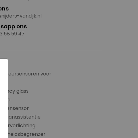
ons
nijders-vandijk.nl
sapp ons
3 58 59 47
×
Parkeersensoren voor
PDC
rivacy glass
adio
Regensensor
ijbaanassistentie
feerverlichting
Snelheidsbegrenzer