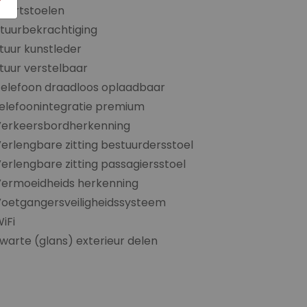
portstoelen
tuurbekrachtiging
tuur kunstleder
tuur verstelbaar
elefoon draadloos oplaadbaar
elefoonintegratie premium
Verkeersbordherkenning
erlengbare zitting bestuurdersstoel
erlengbare zitting passagiersstoel
Vermoeidheids herkenning
oetgangersveiligheidssysteem
iFi
warte (glans) exterieur delen