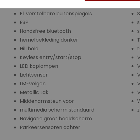
El. Ramen
S
El. verstelbare buitenspiegels
S
ESP
s
Handsfree bluetooth
s
hemelbekleding donker
T
Hill hold
t
Keyless entry/start/stop
LED koplampen
V
Lichtsensor
V
LM-velgen
Metallic Lak
V
Middenarmsteun voor
W
multimedia scherm standaard
z
Navigatie groot beeldscherm
Parkeersensoren achter