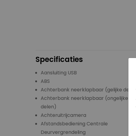
Specificaties
Aansluiting USB
ABS
Achterbank neerklapbaar (gelijke dele
Achterbank neerklapbaar (ongelijke
delen)
Achteruitrijcamera
Afstandsbediening Centrale
Deurvergrendeling