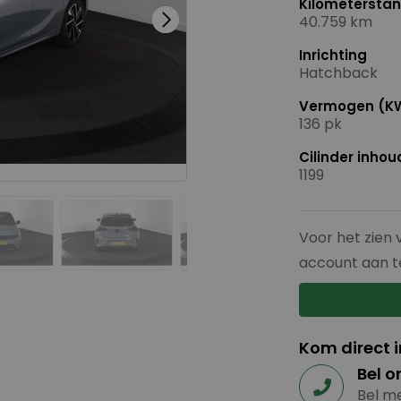
Kilometersta
40.759 km
Inrichting
Hatchback
Vermogen (K
136 pk
Cilinder inho
1199
Voor het zien 
account aan t
Kom direct 
Bel o
Bel me