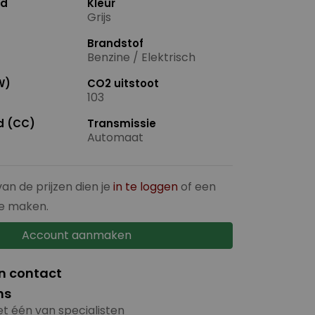
nd
Kleur
Grijs
Brandstof
Benzine / Elektrisch
W)
CO2 uitstoot
103
ud (CC)
Transmissie
Automaat
van de prijzen dien je
in te loggen
of een
e maken.
Account aanmaken
in contact
ns
t één van specialisten