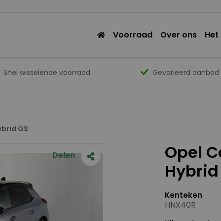
Voorraad
Over ons
Het
Snel wisselende voorraad
Gevarieerd aanbod
ybrid GS
Opel Co
Delen
Hybrid
Kenteken
HNX40R