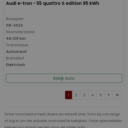
Audi e-tron - 55 quattro S edition 95 kWh
Bouwjaar
08-2022
Kilometerstand
46.129 km
Transmissie
Automaat
Brandstof
Elektrisch
Bekijk auto
1
2
3
4
5
Onze voorraad is heel divers en wisselt snel. Kom bij ons langs
of log in om de actuele voorraad te bekijken. Onze specialisten
helpen jou graag verder voor de juiste auto.