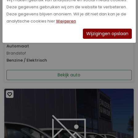
Deze gegevens gebruiken wij om de website te verbeteren.
Bouwjaar
Deze gegevens blijven anoniem. Wil je dit niet dan kan je de
01-2026
analytische cookies hier
Weigeren
Kilometerstand
8.070 km
Wijzigingen opslaan
Transmissie
Automaat
Brandstof
Benzine / Elektrisch
Bekijk auto