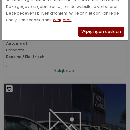
Deze gegevens gebruiken wij om de website te verbeteren.
Bouwjaar
Deze gegevens blijven anoniem. Wil je dit niet dan kan je de
01-2026
analytische cookies hier
Weigeren
Kilometerstand
8.070 km
Wijzigingen opslaan
Transmissie
Automaat
Brandstof
Benzine / Elektrisch
Bekijk auto