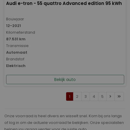
Audi e-tron - 55 quattro Advanced edition 95 kWh
Bouwjaar
12-2021
Kilometerstand
87.531 km
Transmissie
Automaat
Brandstof
Elektrisch
Bekijk auto
1
2
3
4
5
Onze voorraad is heel divers en wisselt snel. Kom bij ons langs
of log in om de actuele voorraad te bekijken. Onze specialisten
helpen jou graag verder voor de juiste auto.