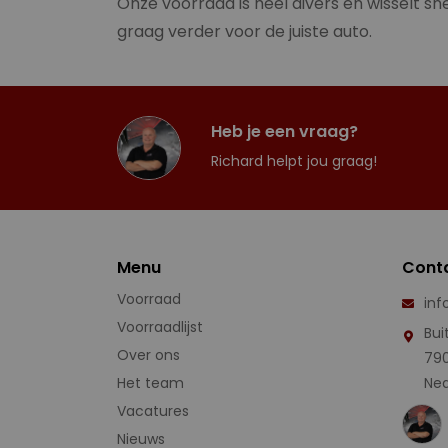
Onze voorraad is heel divers en wisselt sne
graag verder voor de juiste auto.
Heb je een vraag?
Richard helpt jou graag!
Menu
Cont
Voorraad
inf
Voorraadlijst
Bui
Over ons
79
Het team
Ned
Vacatures
Nieuws