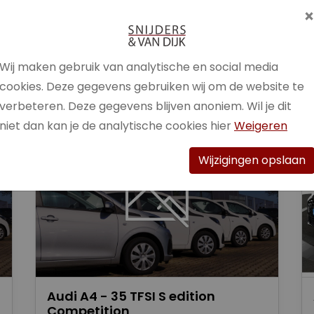
Brandstof
Benzine /
Elektrisch
Wij maken gebruik van analytische en social media
Bekijk auto
cookies. Deze gegevens gebruiken wij om de website te
verbeteren. Deze gegevens blijven anoniem. Wil je dit
niet dan kan je de analytische cookies hier
Weigeren
Wijzigingen opslaan
Audi A4 - 35 TFSI S edition
Competition