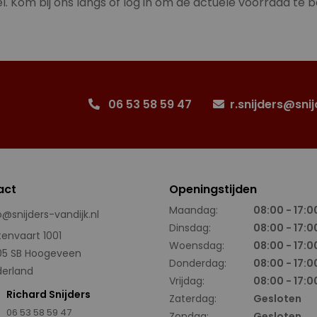
l. Kom bij ons langs of log in om de actuele voorraad te b
06 53 58 59 47
r.snijders@snij
act
Openingstijden
Maandag:
08:00 - 17:0
o@snijders-vandijk.nl
Dinsdag:
08:00 - 17:0
tenvaart 1001
Woensdag:
08:00 - 17:0
05 SB Hoogeveen
Donderdag:
08:00 - 17:0
erland
Vrijdag:
08:00 - 17:0
Richard Snijders
Zaterdag:
Gesloten
06 53 58 59 47
Zondag:
Gesloten