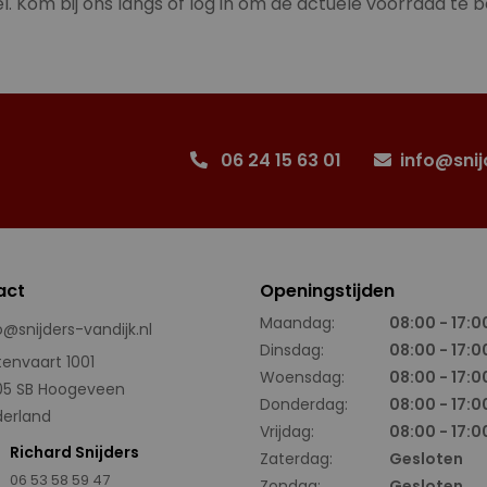
l. Kom bij ons langs of log in om de actuele voorraad te b
06 24 15 63 01
info@snij
act
Openingstijden
Maandag:
08:00 - 17:0
o@snijders-vandijk.nl
Dinsdag:
08:00 - 17:0
tenvaart 1001
Woensdag:
08:00 - 17:0
05 SB Hoogeveen
Donderdag:
08:00 - 17:0
erland
Vrijdag:
08:00 - 17:0
Richard Snijders
Zaterdag:
Gesloten
06 53 58 59 47
Zondag:
Gesloten