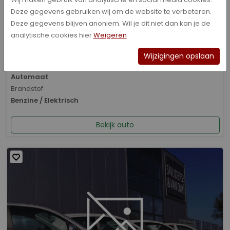
Deze gegevens gebruiken wij om de website te verbeteren.
Bouwjaar
Deze gegevens blijven anoniem. Wil je dit niet dan kan je de
01-2026
analytische cookies hier
Weigeren
Kilometerstand
8.070 km
Wijzigingen opslaan
Transmissie
Automaat
Brandstof
Benzine / Elektrisch
Bekijk auto