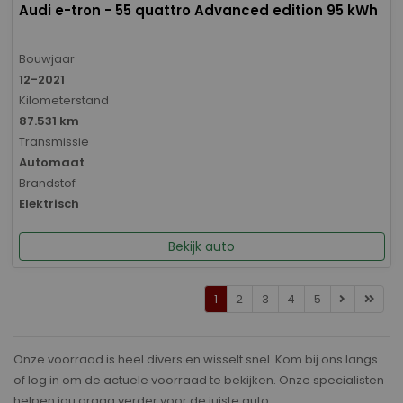
Audi e-tron - 55 quattro Advanced edition 95 kWh
Bouwjaar
12-2021
Kilometerstand
87.531 km
Transmissie
Automaat
Brandstof
Elektrisch
Bekijk auto
1
2
3
4
5
Onze voorraad is heel divers en wisselt snel. Kom bij ons langs
of log in om de actuele voorraad te bekijken. Onze specialisten
helpen jou graag verder voor de juiste auto.