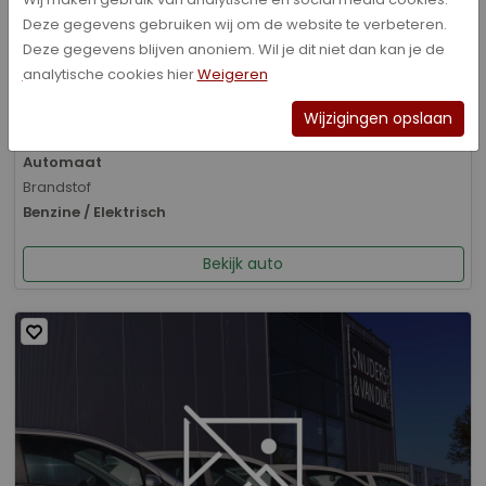
Deze gegevens gebruiken wij om de website te verbeteren.
Bouwjaar
Deze gegevens blijven anoniem. Wil je dit niet dan kan je de
01-2026
analytische cookies hier
Weigeren
Kilometerstand
8.070 km
Wijzigingen opslaan
Transmissie
Automaat
Brandstof
Benzine / Elektrisch
Bekijk auto