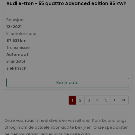
Audi e-tron - 55 quattro Advanced edition 95 kWh
Bouwjaar
12-2021
Kilometerstand
87.531 km
Transmissie
Automaat
Brandstof
Elektrisch
Bekijk auto
1
2
3
4
5
Onze voorraad is heel divers en wisselt snel. Kom bij ons langs
of log in om de actuele voorraad te bekijken. Onze specialisten
helpen jou graag verder voor de juiste auto.