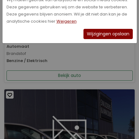
Deze gegevens gebruiken wij om de website te verbeteren.
Bouwjaar
Deze gegevens blijven anoniem. Wil je dit niet dan kan je de
01-2026
analytische cookies hier
Weigeren
Kilometerstand
8.070 km
Wijzigingen opslaan
Transmissie
Automaat
Brandstof
Benzine / Elektrisch
Bekijk auto