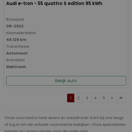
Audi e-tron - 55 quattro S edition 95 kWh
Bouwjaar
08-2022
Kilometerstand
46.129 km
Transmissie
Automaat
Brandstof
Elektrisch
Bekijk auto
1
2
3
4
5
Onze voorraad is heel divers en wisselt snel. Kom bij ons langs
of log in om de actuele voorraad te bekijken. Onze specialisten
helpen jou graag verder voor de juiste auto.