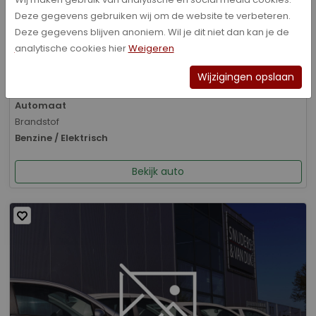
Deze gegevens gebruiken wij om de website te verbeteren.
Bouwjaar
Deze gegevens blijven anoniem. Wil je dit niet dan kan je de
01-2026
analytische cookies hier
Weigeren
Kilometerstand
8.070 km
Wijzigingen opslaan
Transmissie
Automaat
Brandstof
Benzine / Elektrisch
Bekijk auto