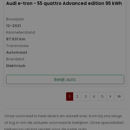
Audi e-tron - 55 quattro Advanced edition 95 kWh
Bouwjaar
12-2021
Kilometerstand
87.531 km
Transmissie
Automaat
Brandstof
Elektrisch
Bekijk auto
1
2
3
4
5
Onze voorraad is heel divers en wisselt snel. Kom bij ons langs
of log in om de actuele voorraad te bekijken. Onze specialisten
helpen jou graag verder voor de juiste auto.