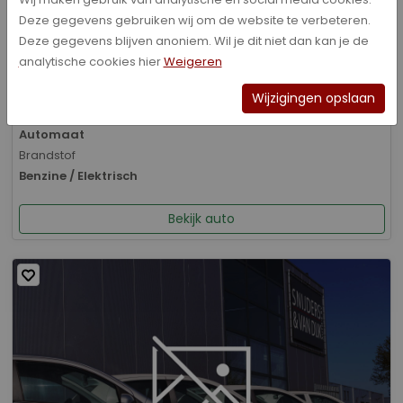
Deze gegevens gebruiken wij om de website te verbeteren.
Bouwjaar
Deze gegevens blijven anoniem. Wil je dit niet dan kan je de
01-2026
analytische cookies hier
Weigeren
Kilometerstand
8.070 km
Wijzigingen opslaan
Transmissie
Automaat
Brandstof
Benzine / Elektrisch
Bekijk auto