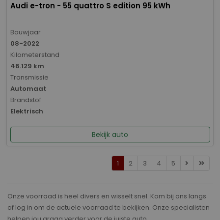
Audi e-tron - 55 quattro S edition 95 kWh
Bouwjaar
08-2022
Kilometerstand
46.129 km
Transmissie
Automaat
Brandstof
Elektrisch
Bekijk auto
1
2
3
4
5
Onze voorraad is heel divers en wisselt snel. Kom bij ons langs
of log in om de actuele voorraad te bekijken. Onze specialisten
helpen jou graag verder voor de juiste auto.