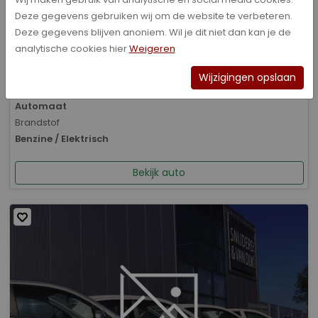
Deze gegevens gebruiken wij om de website te verbeteren.
Bouwjaar
Deze gegevens blijven anoniem. Wil je dit niet dan kan je de
01-2026
analytische cookies hier
Weigeren
Kilometerstand
8.070 km
Wijzigingen opslaan
Transmissie
Automaat
Brandstof
Benzine / Elektrisch
Bekijk auto