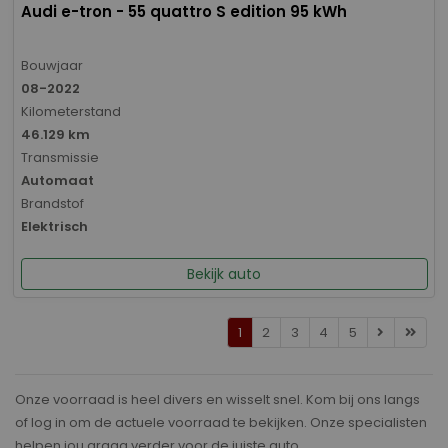
Audi e-tron - 55 quattro S edition 95 kWh
Bouwjaar
08-2022
Kilometerstand
46.129 km
Transmissie
Automaat
Brandstof
Elektrisch
Bekijk auto
1
2
3
4
5
Onze voorraad is heel divers en wisselt snel. Kom bij ons langs
of log in om de actuele voorraad te bekijken. Onze specialisten
helpen jou graag verder voor de juiste auto.