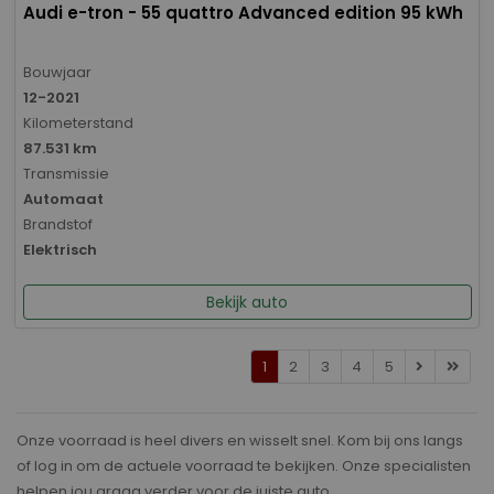
Audi e-tron - 55 quattro Advanced edition 95 kWh
Bouwjaar
12-2021
Kilometerstand
87.531 km
Transmissie
Automaat
Brandstof
Elektrisch
Bekijk auto
1
2
3
4
5
Onze voorraad is heel divers en wisselt snel. Kom bij ons langs
of log in om de actuele voorraad te bekijken. Onze specialisten
helpen jou graag verder voor de juiste auto.