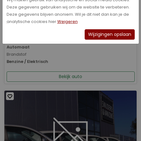
Deze gegevens gebruiken wij om de website te verbeteren.
Bouwjaar
Deze gegevens blijven anoniem. Wil je dit niet dan kan je de
01-2026
analytische cookies hier
Weigeren
Kilometerstand
8.070 km
Wijzigingen opslaan
Transmissie
Automaat
Brandstof
Benzine / Elektrisch
Bekijk auto